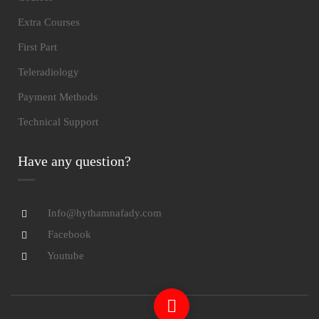
Extra Courses
First Part
Teleradiology
Payment Methods
Technical Support
Have any question?
Info@hythamnafady.com
Facebook
Youtube