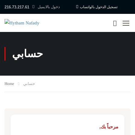
دخول بالايميل
216.73.217.61
تسجيل الدخول بالواتساب
حسابي
Home
حسابي
مرحباً بك,